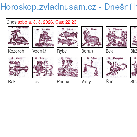
Horoskop.zvladnusam.cz - Dnešní 
Dnes:
sobota, 8. 8. 2026. Čas: 22:23.
Kozoroh
Vodnář
Ryby
Beran
Býk
Blí
Rak
Lev
Panna
Váhy
Štír
Stř