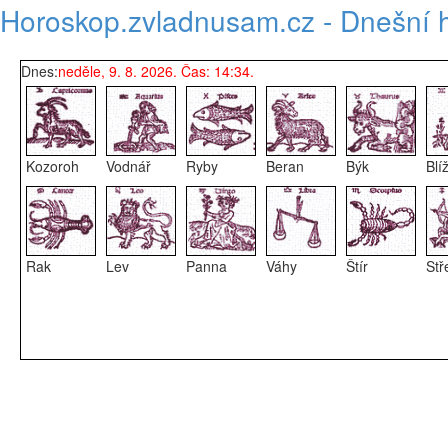
Horoskop.zvladnusam.cz - Dnešní 
Dnes:
neděle, 9. 8. 2026. Čas: 14:34.
Kozoroh
Vodnář
Ryby
Beran
Býk
Blí
Rak
Lev
Panna
Váhy
Štír
Stř